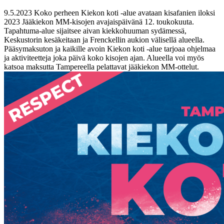
9.5.2023
Koko perheen Kiekon koti -alue avataan kisafanien iloksi
2023 Jääkiekon MM-kisojen avajaispäivänä 12. toukokuuta.
Tapahtuma-alue sijaitsee aivan kiekkohuuman sydämessä,
Keskustorin kesäkeitaan ja Frenckellin aukion välisellä alueella.
Pääsymaksuton ja kaikille avoin Kiekon koti -alue tarjoaa ohjelmaa
ja aktiviteetteja joka päivä koko kisojen ajan. Alueella voi myös
katsoa maksutta Tampereella pelattavat jääkiekon MM-ottelut.