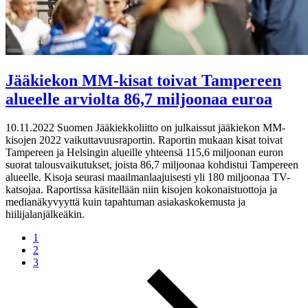
Jääkiekon MM-kisat toivat Tampereen
alueelle arviolta 86,7 miljoonaa euroa
10.11.2022
Suomen Jääkiekkoliitto on julkaissut jääkiekon MM-
kisojen 2022 vaikuttavuusraportin. Raportin mukaan kisat toivat
Tampereen ja Helsingin alueille yhteensä 115,6 miljoonan euron
suorat talousvaikutukset, joista 86,7 miljoonaa kohdistui Tampereen
alueelle. Kisoja seurasi maailmanlaajuisesti yli 180 miljoonaa TV-
katsojaa. Raportissa käsitellään niin kisojen kokonaistuottoja ja
medianäkyvyyttä kuin tapahtuman asiakaskokemusta ja
hiilijalanjälkeäkin.
1
2
3