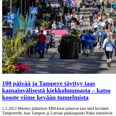
100 päivää ja Tampere täyttyy taas
kansainvälisestä kiekkohuumasta – katso
kooste viime kevään tunnelmista
1.2.2023
Miesten jääkiekon MM-kisat palaavat taas tänä keväänä
Tampereelle, kun Tampere ja Latvian pääkaupunki Riika isännöivät