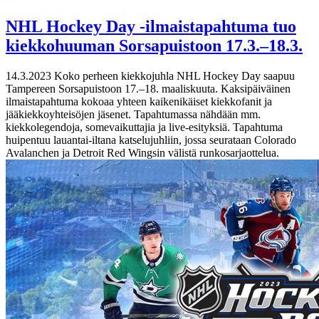
NHL Hockey Day -ilmaistapahtuma tuo
kiekkohuuman Sorsapuistoon 17.3.–18.3.
14.3.2023
Koko perheen kiekkojuhla NHL Hockey Day saapuu
Tampereen Sorsapuistoon 17.–18. maaliskuuta. Kaksipäiväinen
ilmaistapahtuma kokoaa yhteen kaikenikäiset kiekkofanit ja
jääkiekkoyhteisöjen jäsenet. Tapahtumassa nähdään mm.
kiekkolegendoja, somevaikuttajia ja live-esityksiä. Tapahtuma
huipentuu lauantai-iltana katselujuhliin, jossa seurataan Colorado
Avalanchen ja Detroit Red Wingsin välistä runkosarjaottelua.