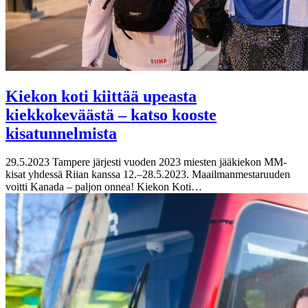
Kiekon koti kiittää upeasta
kiekkokeväästä – katso kooste
kisatunnelmista
29.5.2023
Tampere järjesti vuoden 2023 miesten jääkiekon MM-
kisat yhdessä Riian kanssa 12.–28.5.2023. Maailmanmestaruuden
voitti Kanada – paljon onnea! Kiekon Koti…