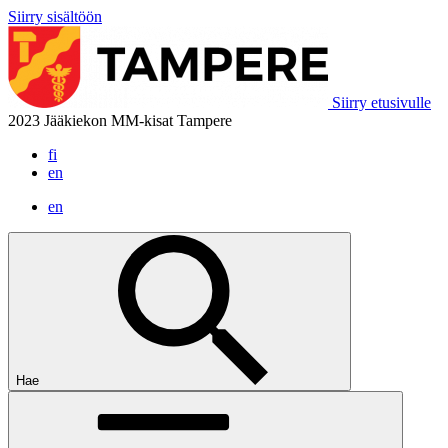
Siirry sisältöön
Siirry etusivulle
2023 Jääkiekon MM-kisat Tampere
fi
en
en
Hae