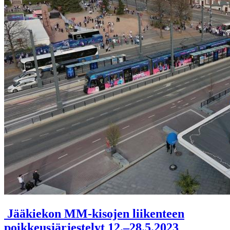
Jääkiekon MM-kisojen liikenteen
poikkeusjärjestelyt 12.–28.5.2023