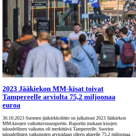
2023 Jääkiekon MM-kisat toivat
Tampereelle arviolta 75,2 miljoonaa
euroa
30.10.2023
Suomen jääkiekkoliitto on julkaissut 2023 Jääkiekon
MM-kisojen vaikuttavuusraportin. Raportin mukaan kisojen
taloudellinen vaikutus oli merkittävä Tampereelle. Suorien
taloudellisten vaikutusten arvioidaan olleen alueelle 75,2 miljoonaa