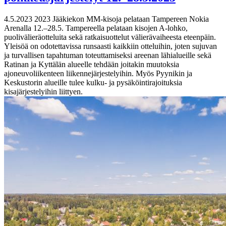
4.5.2023
2023 Jääkiekon MM-kisoja pelataan Tampereen Nokia
Arenalla 12.–28.5. Tampereella pelataan kisojen A-lohko,
puolivälieräotteluita sekä ratkaisuottelut välierävaiheesta eteenpäin.
Yleisöä on odotettavissa runsaasti kaikkiin otteluihin, joten sujuvan
ja turvallisen tapahtuman toteuttamiseksi areenan lähialueille sekä
Ratinan ja Kyttälän alueelle tehdään joitakin muutoksia
ajoneuvoliikenteen liikennejärjestelyihin. Myös Pyynikin ja
Keskustorin alueille tulee kulku- ja pysäköintirajoituksia
kisajärjestelyihin liittyen.