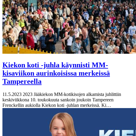
Kiekon koti -juhla käynnisti MM-
kisaviikon aurinkoisissa merkeissä
Tampereella
11.5.2023
2023 Jääkiekon MM-kotikisojen alkamista juhlittiin
keskiviikkona 10. toukokuuta sankoin joukoin Tampereen
Frenckellin aukiolla Kiekon koti -juhlan merkeissä. Ki…