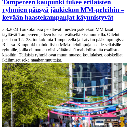
Tampereen kaupunki tukee erilaisten
ryhmien pääsyä jääkiekon MM-peleihin –
kevään haastekampanjat käynnistyvät
3.3.2023
Toukokuussa pelattavat miesten jääkiekon MM-kisat
täyttävät Tampereen jälleen kansainvälisellä kisahuumalla. Ottelut
pelataan 12.–28. toukokuuta Tampereella ja Latvian pääkaupungissa
Riiassa. Kaupunki mahdollistaa MM-ottelulippuja useille sellaisille
ryhmille, joilla ei muuten olisi välttämättä mahdollisuutta osallistua
kisoihin. Tällaisia ryhmiä ovat muun muassa koululaiset, opiskelijat,
ikäihmiset sekä maahanmuuttajat.