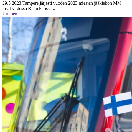
29.5.2023
Tampere järjesti vuoden 2023 miesten jääkiekon MM-
kisat yhdessä Riian kanssa...
Uutinen