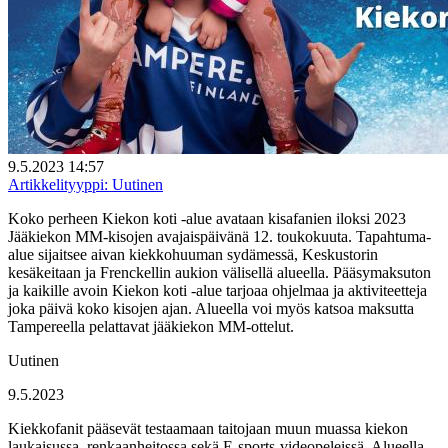
9.5.2023 14:57
Artikkelityyppi:
Uutinen
Koko perheen Kiekon koti -alue avataan kisafanien iloksi 2023
Jääkiekon MM-kisojen avajaispäivänä 12. toukokuuta. Tapahtuma-
alue sijaitsee aivan kiekkohuuman sydämessä, Keskustorin
kesäkeitaan ja Frenckellin aukion välisellä alueella. Pääsymaksuton
ja kaikille avoin Kiekon koti -alue tarjoaa ohjelmaa ja aktiviteetteja
joka päivä koko kisojen ajan. Alueella voi myös katsoa maksutta
Tampereella pelattavat jääkiekon MM-ottelut.
Uutinen
9.5.2023
Kiekkofanit pääsevät testaamaan taitojaan muun muassa kiekon
laukaisussa, renkaanheitossa sekä E-sports-videopeleissä. Alueella