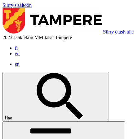
Siirry sisältöön
Siirry etusivulle
2023 Jääkiekon MM-kisat Tampere
fi
en
en
Hae