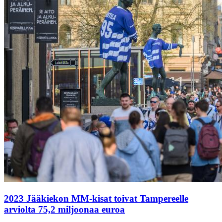
2023 Jääkiekon MM-kisat toivat Tampereelle
arviolta 75,2 miljoonaa euroa