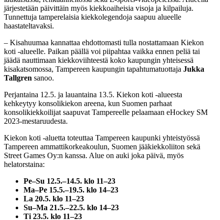
järjestetään päivittäin myös kiekkoaiheisia visoja ja kilpailuja.
Tunnettuja tamperelaisia kiekkolegendoja saapuu alueelle
haastateltavaksi.
– Kisahuumaa kannattaa ehdottomasti tulla nostattamaan Kiekon
koti -alueelle. Paikan päällä voi piipahtaa vaikka ennen peliä tai
jäädä nauttimaan kiekkoviihteestä koko kaupungin yhteisessä
kisakatsomossa, Tampereen kaupungin tapahtumatuottaja
Jukka
Tallgren
sanoo.
Perjantaina 12.5. ja lauantaina 13.5. Kiekon koti -alueesta
kehkeytyy konsolikiekon areena, kun Suomen parhaat
konsolikiekkoilijat saapuvat Tampereelle pelaamaan eHockey SM
2023-mestaruudesta.
Kiekon koti -aluetta toteuttaa Tampereen kaupunki yhteistyössä
Tampereen ammattikorkeakoulun, Suomen jääkiekkoliiton sekä
Street Games Oy:n kanssa. Alue on auki joka päivä, myös
helatorstaina:
Pe–Su 12.5.–14.5. klo 11–23
Ma–Pe 15.5.–19.5. klo 14–23
La 20.5. klo 11–23
Su–Ma 21.5.–22.5. klo 14–23
Ti 23.5. klo 11–23