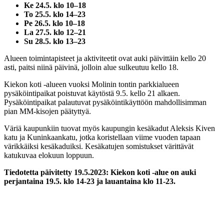
Ke 24.5. klo 10–18
To 25.5. klo 14–23
Pe 26.5. klo 10–18
La 27.5. klo 12–21
Su 28.5. klo 13–23
Alueen toimintapisteet ja aktiviteetit ovat auki päivittäin kello 20
asti, paitsi niinä päivinä, jolloin alue sulkeutuu kello 18.
Kiekon koti -alueen vuoksi Molinin tontin parkkialueen
pysäköintipaikat poistuvat käytöstä 9.5. kello 21 alkaen.
Pysäköintipaikat palautuvat pysäköintikäyttöön mahdollisimman
pian MM-kisojen päätyttyä.
Väriä kaupunkiin tuovat myös kaupungin kesäkadut Aleksis Kiven
katu ja Kuninkaankatu, jotka koristellaan viime vuoden tapaan
värikkäiksi kesäkaduiksi. Kesäkatujen somistukset värittävät
katukuvaa elokuun loppuun.
Tiedotetta päivitetty 19.5.2023: Kiekon koti -alue on auki
perjantaina 19.5. klo 14-23 ja lauantaina klo 11-23.