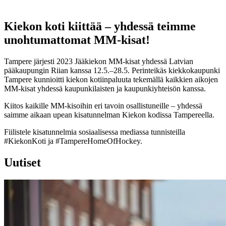
Kiekon koti kiittää – yhdessä teimme
unohtumattomat MM-kisat!
Tampere järjesti 2023 Jääkiekon MM-kisat yhdessä Latvian
pääkaupungin Riian kanssa 12.5.–28.5. Perinteikäs kiekkokaupunki
Tampere kunnioitti kiekon kotiinpaluuta tekemällä kaikkien aikojen
MM-kisat yhdessä kaupunkilaisten ja kaupunkiyhteisön kanssa.
Kiitos kaikille MM-kisoihin eri tavoin osallistuneille – yhdessä
saimme aikaan upean kisatunnelman Kiekon kodissa Tampereella.
Fiilistele kisatunnelmia sosiaalisessa mediassa tunnisteilla
#KiekonKoti ja #TampereHomeOfHockey.
Uutiset