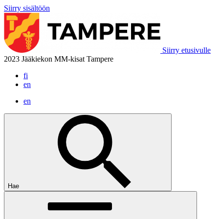
Siirry sisältöön
Siirry etusivulle
2023 Jääkiekon MM-kisat Tampere
fi
en
en
Hae