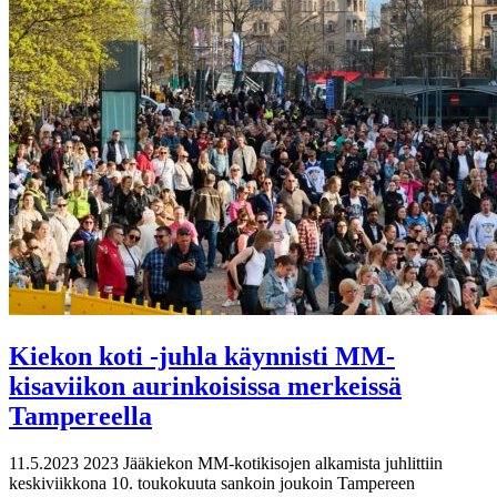
Kiekon koti -juhla käynnisti MM-
kisaviikon aurinkoisissa merkeissä
Tampereella
11.5.2023
2023 Jääkiekon MM-kotikisojen alkamista juhlittiin
keskiviikkona 10. toukokuuta sankoin joukoin Tampereen