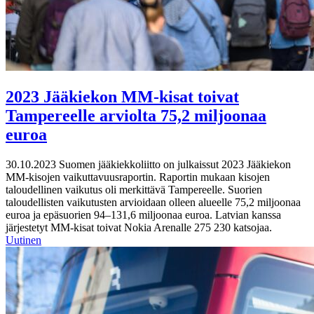
2023 Jääkiekon MM-kisat toivat
Tampereelle arviolta 75,2 miljoonaa
euroa
30.10.2023
Suomen jääkiekkoliitto on julkaissut 2023 Jääkiekon
MM-kisojen vaikuttavuusraportin. Raportin mukaan kisojen
taloudellinen vaikutus oli merkittävä Tampereelle. Suorien
taloudellisten vaikutusten arvioidaan olleen alueelle 75,2 miljoonaa
euroa ja epäsuorien 94–131,6 miljoonaa euroa. Latvian kanssa
järjestetyt MM-kisat toivat Nokia Arenalle 275 230 katsojaa.
Uutinen