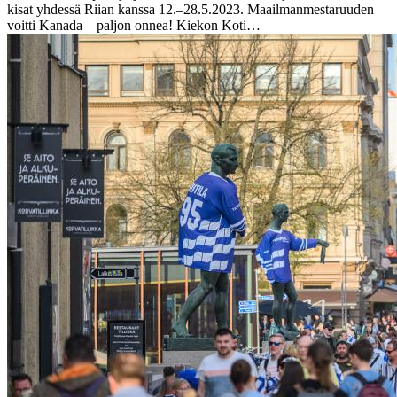
kisat yhdessä Riian kanssa 12.–28.5.2023. Maailmanmestaruuden
voitti Kanada – paljon onnea! Kiekon Koti…