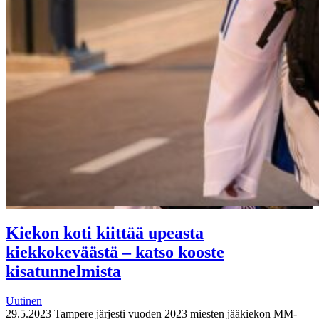
Kiekon koti kiittää upeasta
kiekkokeväästä – katso kooste
kisatunnelmista
Uutinen
29.5.2023
Tampere järjesti vuoden 2023 miesten jääkiekon MM-