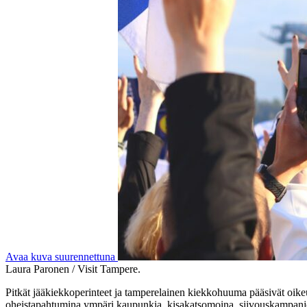
Avaa kuva suurennettuna
Laura Paronen / Visit Tampere.
Pitkät jääkiekkoperinteet ja tamperelainen kiekkohuuma pääsivät oike
oheistapahtumina ympäri kaupunkia, kisakatsomoina, siivouskampanjoin