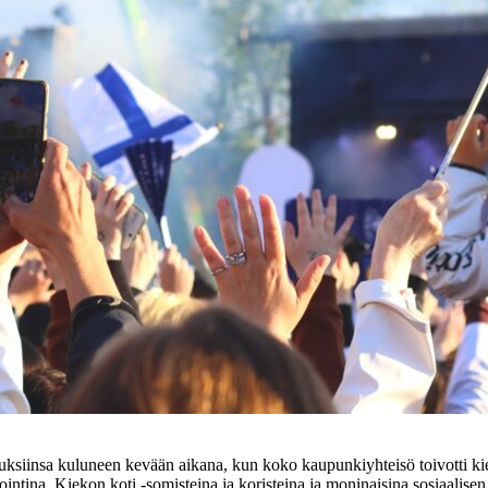
uksiinsa kuluneen kevään aikana, kun koko kaupunkiyhteisö toivotti ki
tina, Kiekon koti -somisteina ja koristeina ja moninaisina sosiaalise