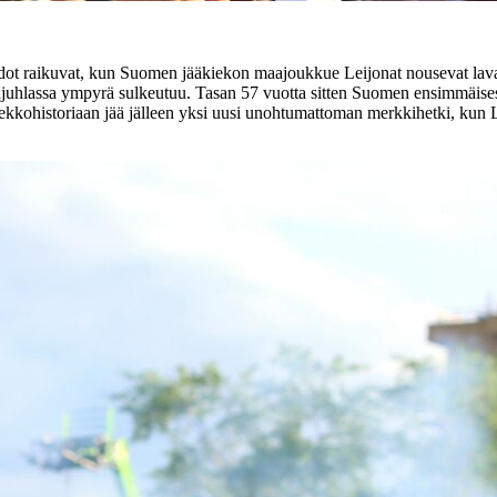
uudot raikuvat, kun Suomen jääkiekon maajoukkue Leijonat nousevat la
ltajuhlassa ympyrä sulkeutuu. Tasan 57 vuotta sitten Suomen ensimmäi
ekkohistoriaan jää jälleen yksi uusi unohtumattoman merkkihetki, kun 