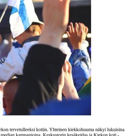
ekon tervetulleeksi kotiin. Yhteinen kiekkohuuma näkyi lukuisina
n median kampanjoina. Keskustorin kesäkeidas ja Kiekon koti -