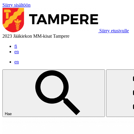
Siirry sisältöön
Siirry etusivulle
2023 Jääkiekon MM-kisat Tampere
fi
en
en
Hae