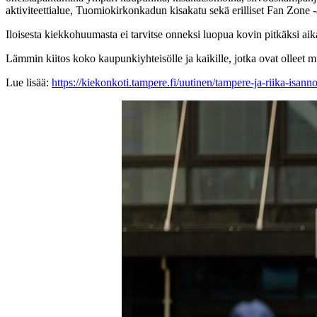
aktiviteettialue, Tuomiokirkonkadun kisakatu sekä erilliset Fan Zone -
Iloisesta kiekkohuumasta ei tarvitse onneksi luopua kovin pitkäksi aika
Lämmin kiitos koko kaupunkiyhteisölle ja kaikille, jotka ovat olleet
Lue lisää:
https://kiekonkoti.tampere.fi/uutinen/tampere-ja-riika-isa