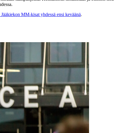
udessa.
3 Jääkiekon MM-kisat yhdessä ensi keväänä
.