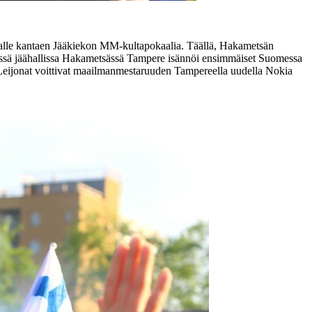
valle kantaen Jääkiekon MM-kultapokaalia. Täällä, Hakametsän
sessä jäähallissa Hakametsässä Tampere isännöi ensimmäiset Suomessa
Leijonat voittivat maailmanmestaruuden Tampereella uudella Nokia