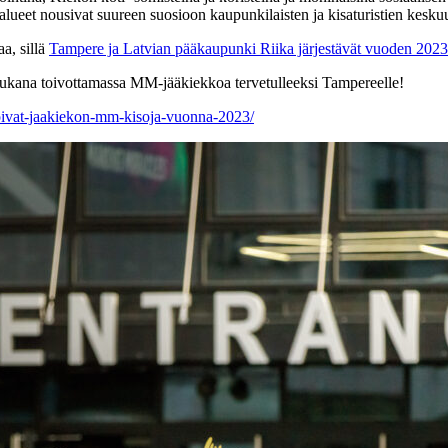
alueet nousivat suureen suosioon kaupunkilaisten ja kisaturistien kesku
a, sillä
Tampere ja Latvian pääkaupunki Riika järjestävät vuoden 202
 mukana toivottamassa MM-jääkiekkoa tervetulleeksi Tampereelle!
nnoivat-jaakiekon-mm-kisoja-vuonna-2023/