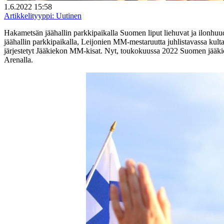
1.6.2022 15:58
Artikkelityyppi:
Uutinen
Hakametsän jäähallin parkkipaikalla Suomen liput liehuvat ja ilonh
jäähallin parkkipaikalla, Leijonien MM-mestaruutta juhlistavassa ku
järjestetyt Jääkiekon MM-kisat. Nyt, toukokuussa 2022 Suomen jääki
Arenalla.