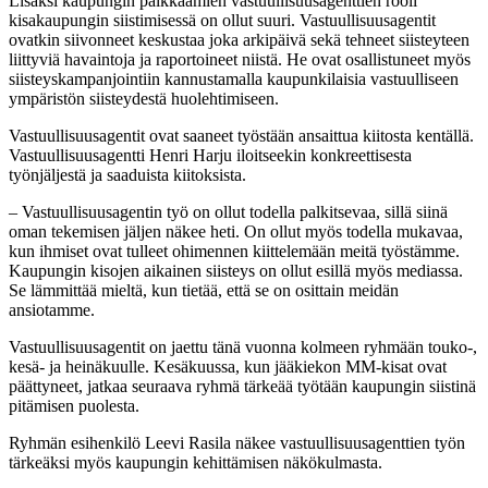
Lisäksi kaupungin palkkaamien vastuullisuusagenttien rooli
kisakaupungin siistimisessä on ollut suuri. Vastuullisuusagentit
ovatkin siivonneet keskustaa joka arkipäivä sekä tehneet siisteyteen
liittyviä havaintoja ja raportoineet niistä. He ovat osallistuneet myös
siisteyskampanjointiin kannustamalla kaupunkilaisia vastuulliseen
ympäristön siisteydestä huolehtimiseen.
Vastuullisuusagentit ovat saaneet työstään ansaittua kiitosta kentällä.
Vastuullisuusagentti Henri Harju iloitseekin konkreettisesta
työnjäljestä ja saaduista kiitoksista.
– Vastuullisuusagentin työ on ollut todella palkitsevaa, sillä siinä
oman tekemisen jäljen näkee heti. On ollut myös todella mukavaa,
kun ihmiset ovat tulleet ohimennen kiittelemään meitä työstämme.
Kaupungin kisojen aikainen siisteys on ollut esillä myös mediassa.
Se lämmittää mieltä, kun tietää, että se on osittain meidän
ansiotamme.
Vastuullisuusagentit on jaettu tänä vuonna kolmeen ryhmään touko-,
kesä- ja heinäkuulle. Kesäkuussa, kun jääkiekon MM-kisat ovat
päättyneet, jatkaa seuraava ryhmä tärkeää työtään kaupungin siistinä
pitämisen puolesta.
Ryhmän esihenkilö Leevi Rasila näkee vastuullisuusagenttien työn
tärkeäksi myös kaupungin kehittämisen näkökulmasta.