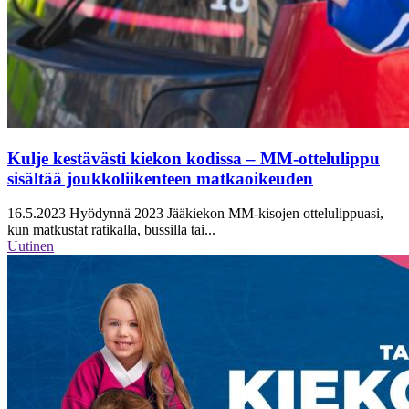
Kulje kestävästi kiekon kodissa – MM-ottelulippu
sisältää joukkoliikenteen matkaoikeuden
16.5.2023
Hyödynnä 2023 Jääkiekon MM-kisojen ottelulippuasi,
kun matkustat ratikalla, bussilla tai...
Uutinen