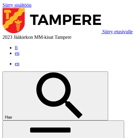
Siirry sisältöön
Siirry etusivulle
2023 Jääkiekon MM-kisat Tampere
fi
en
en
Hae