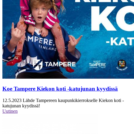
Koe Tampere Kiekon koti -katujunan kyydissä
12.5.2023
Lähde Tampereen kaupunkikierrokselle Kiekon koti -
katujunan kyydissä!
Uutinen