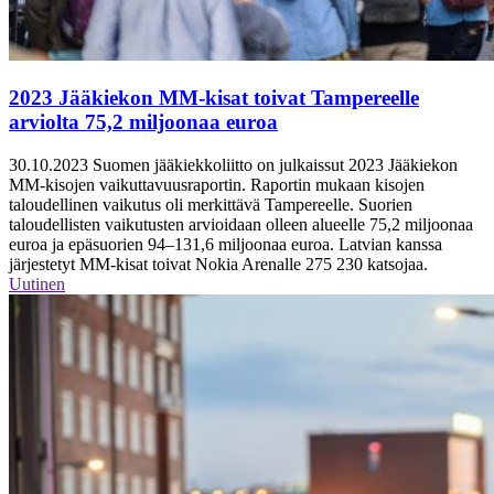
2023 Jääkiekon MM-kisat toivat Tampereelle
arviolta 75,2 miljoonaa euroa
30.10.2023
Suomen jääkiekkoliitto on julkaissut 2023 Jääkiekon
MM-kisojen vaikuttavuusraportin. Raportin mukaan kisojen
taloudellinen vaikutus oli merkittävä Tampereelle. Suorien
taloudellisten vaikutusten arvioidaan olleen alueelle 75,2 miljoonaa
euroa ja epäsuorien 94–131,6 miljoonaa euroa. Latvian kanssa
järjestetyt MM-kisat toivat Nokia Arenalle 275 230 katsojaa.
Uutinen