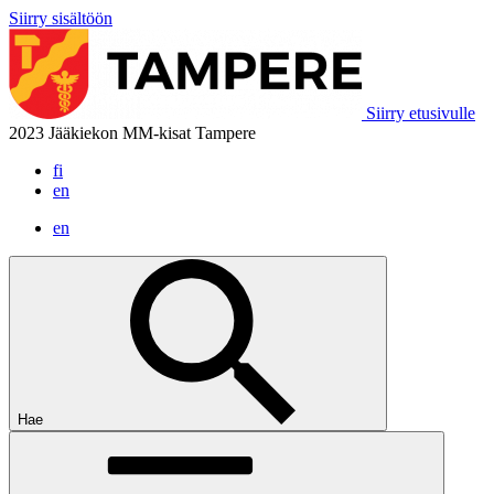
Siirry sisältöön
Siirry etusivulle
2023 Jääkiekon MM-kisat Tampere
fi
en
en
Hae