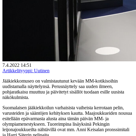
7.4.2022 14:51
Artikkelityyppi:
Uutinen
Jääkiekkomuseo on valmistautunut kevään MM-kotikisoihin
uudistamalla näyttelynsä. Perusnäyttely saa uuden ilmeen,
pohjaratkaisu muuttuu ja päivitetyt sisällöt tuodaan esille uusista
näkökulmista.
Suomalaisen jääkiekkoilun varhaisista vaiheista kerrotaan pelin,
varusteiden ja sääntöjen kehityksen kautta. Maajoukkueiden nousua
esitellään epävarmasta alusta aina tämän päivän MM- ja
olympiamenestykseen. Tuoreimpina lisäyksinä Pekingin
leijonajoukkueilta nähtävillä ovat mm. Anni Keisalan pronssimitali
ja Harri Säterin pelipaita.