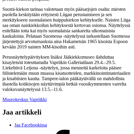
Suomi-kiekon tarinaa valotetaan myös pääsarjojen osalta: miesten
puolella keskitytään erityisesti Liigan perustamiseen ja sen
merkitykseen suomalaisen huippukiekon kehitykselle. Naisten Liiga
saa oman naiskiekkoilun kehityksestä kertovan osionsa. Näyttelyssä
esitellään totta kai myös suomalaisia sankareita ulkomaisista
kaukaloista. Pelataan Suomessa -näyttelyssä tarkastellaan Suomessa
järjestettyjä arvoturnauksia aina Hakametsän 1965 kisoista Espoon
kevään 2019 naisten MM-kisoihin asti.
Perusnäyttelypäivityksen lisäksi Jääkiekkomuseo ilahduttaa
kisayleisöä toteuttamalla Vapriikin Galleriatilaan 29.4.–29.5.
Liekehtivä Leijona -näyttelyn, jossa menneitä karkeloita pääsee
fiilistelemään muun muassa kisatuotteiden, markkinointimateriaalien
ja kisabiisien kautta. Tampere-talon pääkäytävällä on mahdollista
ihastella kotikisojen näyttävimpiä hetkiä vuosikymmenten varrelta
valokuvanäyttelyssä 13.5.–11.6.
Museokeskus Vapriikki
Jaa artikkeli
Jaa Facebookissa