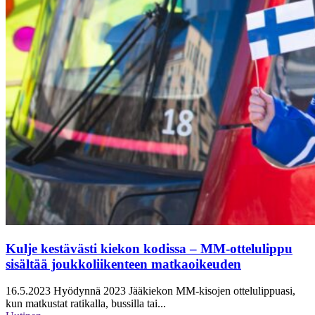
Kulje kestävästi kiekon kodissa – MM-ottelulippu
sisältää joukkoliikenteen matkaoikeuden
16.5.2023
Hyödynnä 2023 Jääkiekon MM-kisojen ottelulippuasi,
kun matkustat ratikalla, bussilla tai...