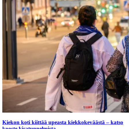
Kiekon koti kiittää upeasta kiekkokeväästä – katso
kooste kisatunnelmista