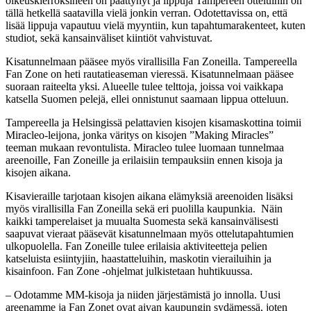
oikeuskierroksineen on päättynyt ja lippuja Tampereen otteluihin on
tällä hetkellä saatavilla vielä jonkin verran. Odotettavissa on, että
lisää lippuja vapautuu vielä myyntiin, kun tapahtumarakenteet, kuten
studiot, sekä kansainväliset kiintiöt vahvistuvat.
Kisatunnelmaan pääsee myös virallisilla Fan Zoneilla. Tampereella
Fan Zone on heti rautatieaseman vieressä. Kisatunnelmaan pääsee
suoraan raiteelta yksi. Alueelle tulee telttoja, joissa voi vaikkapa
katsella Suomen pelejä, ellei onnistunut saamaan lippua otteluun.
Tampereella ja Helsingissä pelattavien kisojen kisamaskottina toimii
Miracleo-leijona, jonka väritys on kisojen ”Making Miracles”
teeman mukaan revontulista. Miracleo tulee luomaan tunnelmaa
areenoille, Fan Zoneille ja erilaisiin tempauksiin ennen kisoja ja
kisojen aikana.
Kisavieraille tarjotaan kisojen aikana elämyksiä areenoiden lisäksi
myös virallisilla Fan Zoneilla sekä eri puolilla kaupunkia. Näin
kaikki tamperelaiset ja muualta Suomesta sekä kansainvälisesti
saapuvat vieraat pääsevät kisatunnelmaan myös ottelutapahtumien
ulkopuolella. Fan Zoneille tulee erilaisia aktiviteetteja pelien
katseluista esiintyjiin, haastatteluihin, maskotin vierailuihin ja
kisainfoon. Fan Zone -ohjelmat julkistetaan huhtikuussa.
– Odotamme MM-kisoja ja niiden järjestämistä jo innolla. Uusi
areenamme ja Fan Zonet ovat aivan kaupungin sydämessä, joten