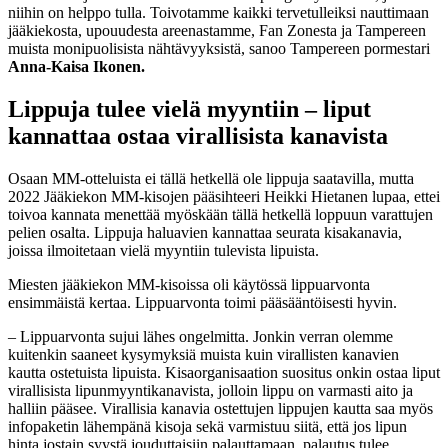
niihin on helppo tulla. Toivotamme kaikki tervetulleiksi nauttimaan
jääkiekosta, upouudesta areenastamme, Fan Zonesta ja Tampereen
muista monipuolisista nähtävyyksistä, sanoo Tampereen pormestari
Anna-Kaisa Ikonen.
Lippuja tulee vielä myyntiin – liput
kannattaa ostaa virallisista kanavista
Osaan MM-otteluista ei tällä hetkellä ole lippuja saatavilla, mutta
2022 Jääkiekon MM-kisojen pääsihteeri Heikki Hietanen lupaa, ettei
toivoa kannata menettää myöskään tällä hetkellä loppuun varattujen
pelien osalta. Lippuja haluavien kannattaa seurata kisakanavia,
joissa ilmoitetaan vielä myyntiin tulevista lipuista.
Miesten jääkiekon MM-kisoissa oli käytössä lippuarvonta
ensimmäistä kertaa. Lippuarvonta toimi pääsääntöisesti hyvin.
– Lippuarvonta sujui lähes ongelmitta. Jonkin verran olemme
kuitenkin saaneet kysymyksiä muista kuin virallisten kanavien
kautta ostetuista lipuista. Kisaorganisaation suositus onkin ostaa liput
virallisista lipunmyyntikanavista, jolloin lippu on varmasti aito ja
halliin pääsee. Virallisia kanavia ostettujen lippujen kautta saa myös
infopaketin lähempänä kisoja sekä varmistuu siitä, että jos lipun
hinta jostain syystä jouduttaisiin palauttamaan, palautus tulee