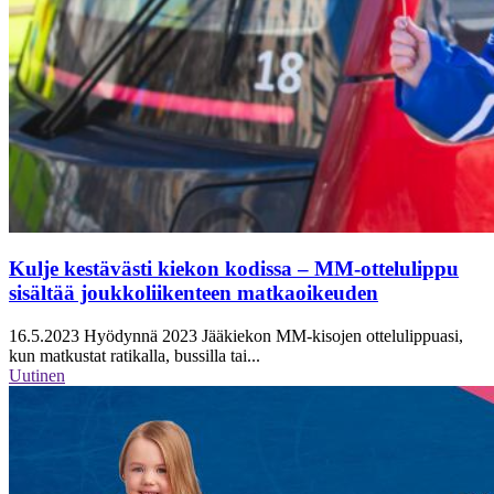
Kulje kestävästi kiekon kodissa – MM-ottelulippu
sisältää joukkoliikenteen matkaoikeuden
16.5.2023
Hyödynnä 2023 Jääkiekon MM-kisojen ottelulippuasi,
kun matkustat ratikalla, bussilla tai...
Uutinen