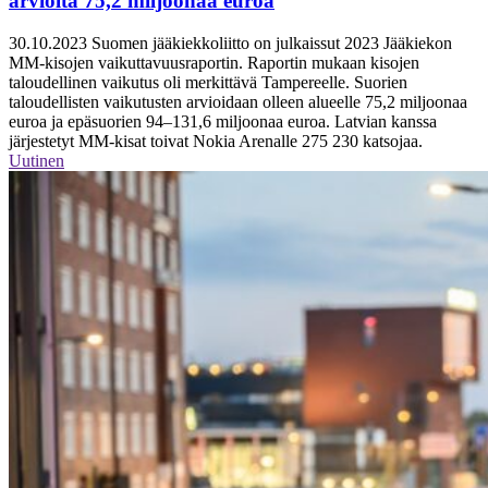
arviolta 75,2 miljoonaa euroa
30.10.2023
Suomen jääkiekkoliitto on julkaissut 2023 Jääkiekon
MM-kisojen vaikuttavuusraportin. Raportin mukaan kisojen
taloudellinen vaikutus oli merkittävä Tampereelle. Suorien
taloudellisten vaikutusten arvioidaan olleen alueelle 75,2 miljoonaa
euroa ja epäsuorien 94–131,6 miljoonaa euroa. Latvian kanssa
järjestetyt MM-kisat toivat Nokia Arenalle 275 230 katsojaa.
Uutinen