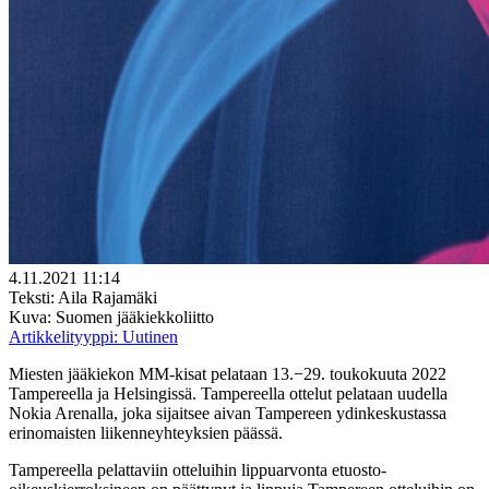
4.11.2021 11:14
Teksti: Aila Rajamäki
Kuva: Suomen jääkiekkoliitto
Artikkelityyppi:
Uutinen
Miesten jääkiekon MM-kisat pelataan 13.−29. toukokuuta 2022
Tampereella ja Helsingissä. Tampereella ottelut pelataan uudella
Nokia Arenalla, joka sijaitsee aivan Tampereen ydinkeskustassa
erinomaisten liikenneyhteyksien päässä.
Tampereella pelattaviin otteluihin lippuarvonta etuosto-