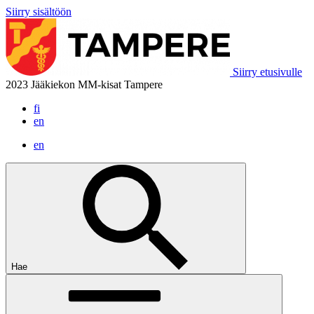
Siirry sisältöön
Siirry etusivulle
2023 Jääkiekon MM-kisat Tampere
fi
en
en
Hae