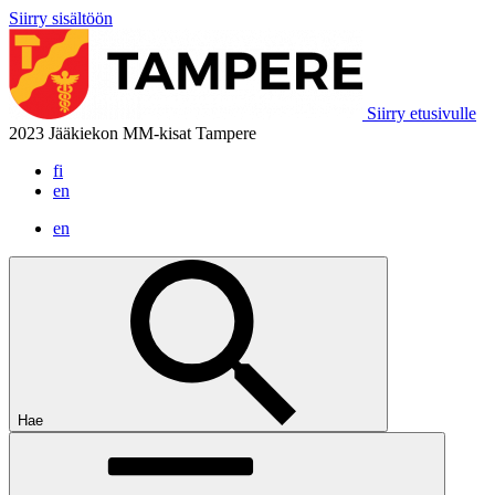
Siirry sisältöön
Siirry etusivulle
2023 Jääkiekon MM-kisat Tampere
fi
en
en
Hae