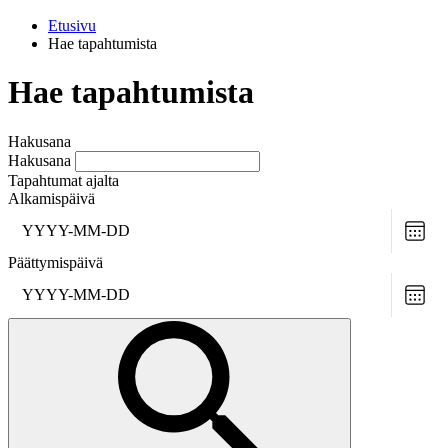
Etusivu
Hae tapahtumista
Hae tapahtumista
Hakusana
Hakusana
Tapahtumat ajalta
Alkamispäivä
Choo
date
Päättymispäivä
Choo
date