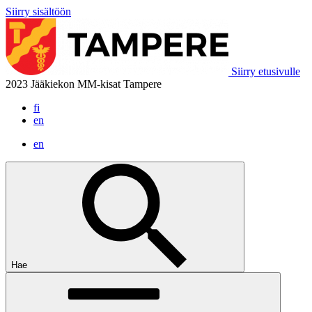
Siirry sisältöön
Siirry etusivulle
2023 Jääkiekon MM-kisat Tampere
fi
en
en
Hae