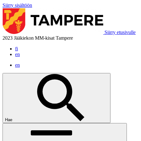
Siirry sisältöön
Siirry etusivulle
2023 Jääkiekon MM-kisat Tampere
fi
en
en
Hae