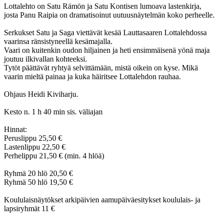
Lottalehto on Satu Rämön ja Satu Kontisen lumoava lastenkirja,
josta Panu Raipia on dramatisoinut uutuusnäytelmän koko perheelle.
Serkukset Satu ja Saga viettävät kesää Lauttasaaren Lottalehdossa
vaarinsa ränsistyneellä kesämajalla.
Vaari on kuitenkin oudon hiljainen ja heti ensimmäisenä yönä maja
joutuu ilkivallan kohteeksi.
Tytöt päättävät ryhtyä selvittämään, mistä oikein on kyse. Mikä
vaarin mieltä painaa ja kuka häiritsee Lottalehdon rauhaa.
Ohjaus Heidi Kiviharju.
Kesto n. 1 h 40 min sis. väliajan
Hinnat:
Peruslippu 25,50 €
Lastenlippu 22,50 €
Perhelippu 21,50 € (min. 4 hlöä)
Ryhmä 20 hlö 20,50 €
Ryhmä 50 hlö 19,50 €
Koululaisnäytökset arkipäivien aamupäiväesitykset koululais- ja
lapsiryhmät 11 €